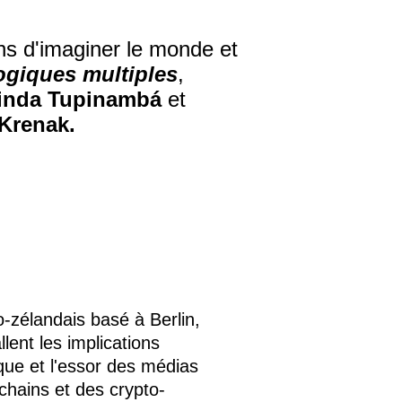
ns d'imaginer le monde et
ogiques multiples
,
inda Tupinambá
et
 Krenak.
-zélandais basé à Berlin,
lent les implications
ique et l'essor des médias
kchains et des crypto-