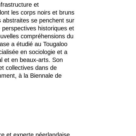
nfrastructure et
dont les corps noirs et bruns
 abstraites se penchent sur
de perspectives historiques et
ouvelles compréhensions du
wase a étudié au Tougaloo
cialisée en sociologie et a
ial et en beaux-arts. Son
s et collectives dans de
ment, à la Biennale de
re et experte néerlandaise