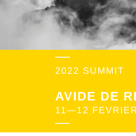
2022 SUMMIT
AVIDE DE 
11
—12
FEVRIER