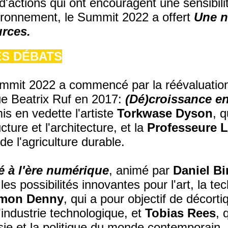
d'actions qui ont encouragent une sensibil
ironnement, le Summit 2022 a offert
Une n
urces.
ES DÉBATS
mmit 2022 a commencé par la réévaluation
que Beatrix Ruf en 2017:
(Dé)croissance en
is en vedette l'artiste
Torkwase Dyson
, q
ucture et l'architecture, et la
Professeure L
e l'agriculture durable.
é à l'ère numérique
, animé par
Daniel B
es possibilités innovantes pour l'art, la tec
mon Denny
, qui a pour objectif de décorti
l'industrie technologique, et
Tobias Rees
, 
ésie et la politique du monde contemporain.