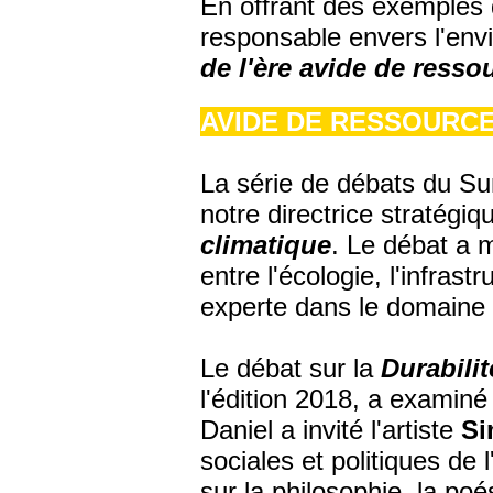
En offrant des exemples 
responsable envers l'env
de l'ère a
vide de resso
AVIDE DE RESSOURC
La série de débats du Su
notre directrice stratégi
climatique
. Le débat a m
entre l'écologie, l'infrastr
experte dans le domaine d
Le débat sur la
Durabilit
l'édition 2018, a examiné l
Daniel a invité l'artiste
Si
sociales et politiques de 
sur la philosophie, la po