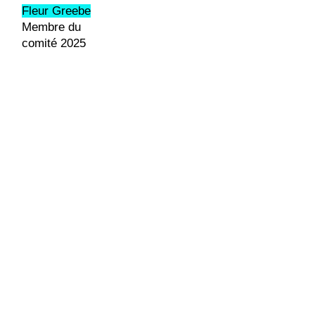
Fleur Greebe
Membre du
comité 2025
Fried-Jan van den Eerenbeemt
Vidéo