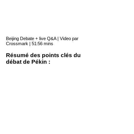
Beijing Debate + live Q&A | Video par
Crossmark | 51:56 mins
Résumé des points clés du
débat de Pékin :
Cette période de
distanciation physique a
poussé à repenser les
valeurs au sein des
institutions artistiques.
La pandémie a accéléré
l'utilisation de nouveaux
supports numériques tels