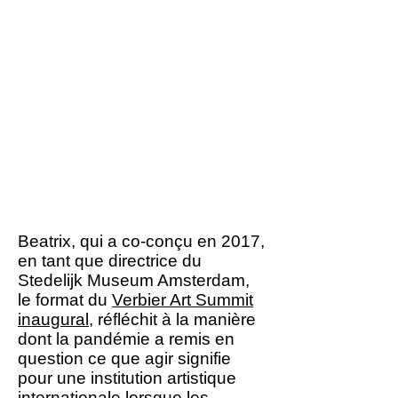
Cette période de
distanciation physique a
poussé à repenser les
valeurs au sein des
institutions artistiques, en
soulignant le besoin
d'attention et
d'intentionnalité dans les
systèmes de culture au sein
desquels elles opèrent.
Beatrix, qui a co-conçu en 2017,
en tant que directrice du
Stedelijk Museum Amsterdam,
le format du
Verbier Art Summit
inaugural
, réfléchit à la manière
dont la pandémie a remis en
question ce que agir signifie
pour une institution artistique
internationale lorsque les