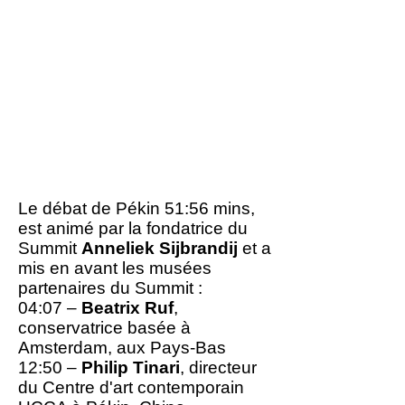
que la réalité virtuelle, la
réalité augmentée et la
réalité mélangée.
Les institutions artistiques
ne peuvent plus agir
localement sans penser
globalement.
​Le débat de Pékin 51:56 mins,
est animé par la fondatrice du
Summit
Anneliek Sijbrandij
et a
mis en avant les musées
partenaires du Summit :
04:07 –
Beatrix Ruf
,
conservatrice basée à
Amsterdam, aux Pays-Bas
12:50 –
Philip Tinari
, directeur
du Centre d'art contemporain