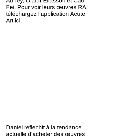
Abney, Olafur Eliasson et Cao
Fei. Pour voir leurs œuvres RA,
téléchargez l'application Acute
Art
ici
.
Bien que les institutions
artistiques aient mis
davantage l'accent sur le «
local », l'expérience
planétaire et la signification
globale de la pandémie ont
montré que nous ne
pouvons plus agir
localement sans penser
globalement.
Daniel réfléchit à la tendance
actuelle d'acheter des œuvres