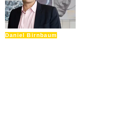
Daniel Birnbaum
Partenaire 2018
Daniel Birnbaum est le
directeur et conservateur de
Acute Art à Londres, au
Royaume-Uni. Daniel était
auparavant directeur de
Moderna Museet à Stockholm
de 2010 à 2018. De 2000 à
2010, il a été recteur de la
Städelschule à Francfort et
directeur de la Kunsthalle
Portikus de Francfort. Il est
rédacteur en chef pour
Artforum à New York et il a
notamment organisé plusieurs
grandes expositions, dont